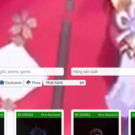
Exclusive
Prize
ed
RF.259053
Pre-Painted
RF.259052
Pre-Painted
R