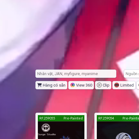
Hàng có sẵn
View 360
Clip
Limited
RF.259055
Pre-Painted
RF.259054
Pre-Paint