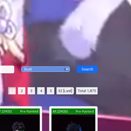
1
2
3
4
5
32 [Last]
Total 1,875
F.259051
Pre-Painted
RF.259050
Pre-Painted