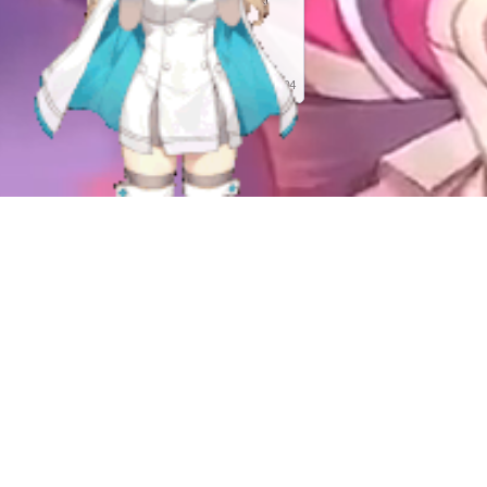
One Punch Man
Amakuni, AmiAmi
Released
Aug 01, 2024