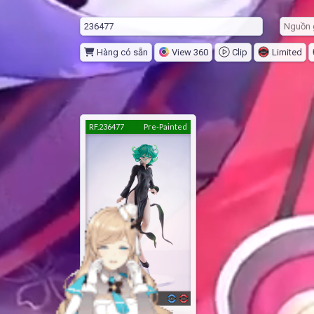
Hàng có sẵn
View 360
Clip
Limited
RF.236477
Pre-Painted
1,288 score
Senritsu No Tatsumaki